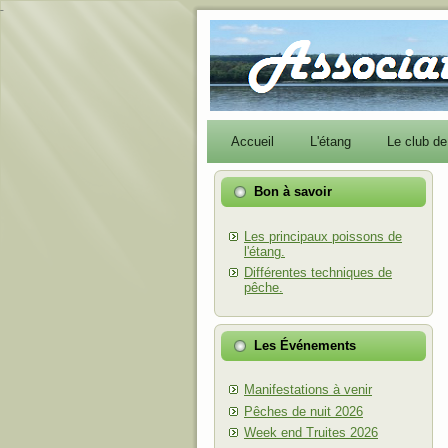
-
Accueil
L'étang
Le club d
Bon à savoir
Les principaux poissons de
l'étang.
Différentes techniques de
pêche.
Les Événements
Manifestations à venir
Pêches de nuit 2026
Week end Truites 2026