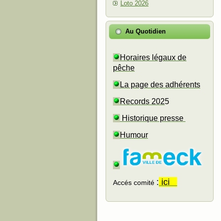
Loto 2026
Au Quotidien
Horaires légaux de
pêche
La page des adhérents
Records 202
5
Historique presse
Humour
:
ici
Accés comité