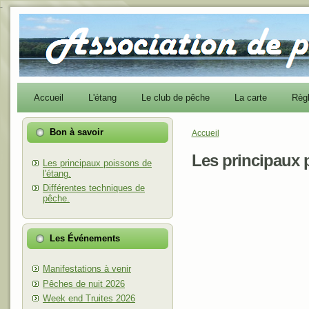
-
Accueil
L'étang
Le club de pêche
La carte
Règ
Bon à savoir
Accueil
Vous êtes ici
Les principaux 
Les principaux poissons de
l'étang.
Différentes techniques de
pêche.
Les Événements
Manifestations à venir
Pêches de nuit 2026
Week end Truites 2026