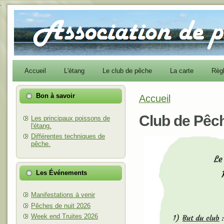
-
Accueil
L'étang
Le club de pêche
La carte
Règ
Bon à savoir
Accueil
Vous êtes ici
Club de Pêc
Les principaux poissons de
l'étang.
Différentes techniques de
pêche.
Les Événements
Manifestations à venir
Pêches de nuit 2026
Week end Truites 2026