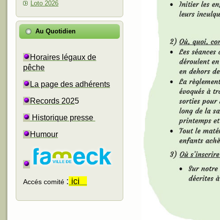
Loto 2026
Au Quotidien
Horaires légaux de
pêche
La page des adhérents
Records 202
5
Historique presse
Humour
:
ici
Accés comité