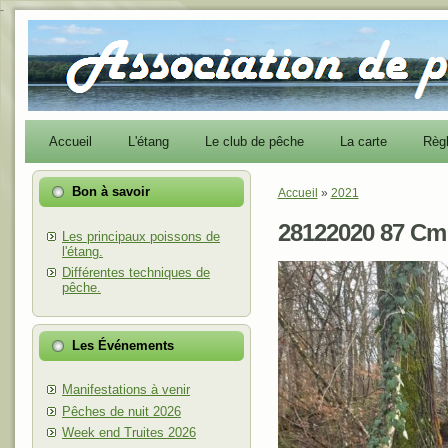
-
Accueil
L'étang
Le club de pêche
La carte
Règ
Bon à savoir
Accueil
»
2021
Vous êtes ici
28122020 87 C
Les principaux poissons de
l'étang.
Différentes techniques de
pêche.
Les Événements
Manifestations à venir
Pêches de nuit 2026
Week end Truites 2026