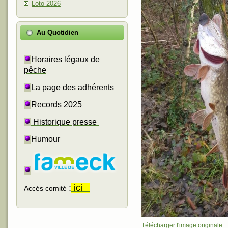
Loto 2026
Au Quotidien
Horaires légaux de
pêche
La page des adhérents
Records 202
5
Historique presse
Humour
:
ici
Accés comité
Télécharger l'image originale