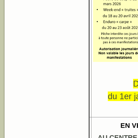
D
du 1er 
EN V
AU CENTRE