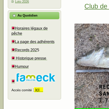
Loto 2026
Club de
Au Quotidien
Horaires légaux de
pêche
La page des adhérents
Records 202
5
Historique presse
Humour
:
ici
Accés comité