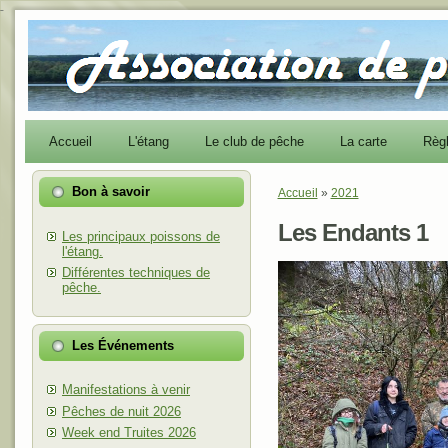
-
Accueil
L'étang
Le club de pêche
La carte
Règ
Bon à savoir
Accueil
»
2021
Vous êtes ici
Les Endants 1
Les principaux poissons de
l'étang.
Différentes techniques de
pêche.
Les Événements
Manifestations à venir
Pêches de nuit 2026
Week end Truites 2026