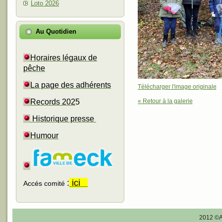
Loto 2026
Au Quotidien
Horaires légaux de
pêche
La page des adhérents
Télécharger l'image originale
« Retour à la galerie
Records 202
5
Historique presse
Humour
:
ici
Accés comité
2012 ©A.