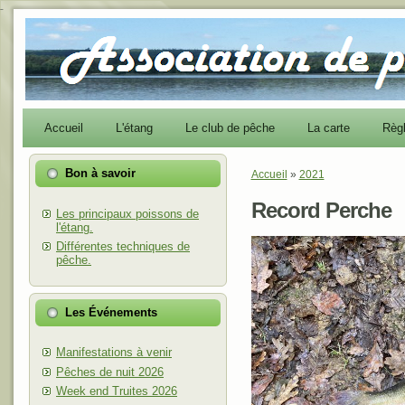
-
Accueil
L'étang
Le club de pêche
La carte
Règ
Bon à savoir
Accueil
»
2021
Vous êtes ici
Record Perche
Les principaux poissons de
l'étang.
Différentes techniques de
pêche.
Les Événements
Manifestations à venir
Pêches de nuit 2026
Week end Truites 2026