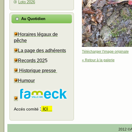
Loto 2026
Au Quotidien
Horaires légaux de
pêche
La page des adhérents
Télécharger l'image originale
« Retour à la galerie
Records 202
5
Historique presse
Humour
:
ici
Accés comité
2012 ©A.