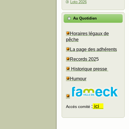
Loto 2026
Au Quotidien
Horaires légaux de
pêche
La page des adhérents
Records 202
5
Historique presse
Humour
:
ici
Accés comité