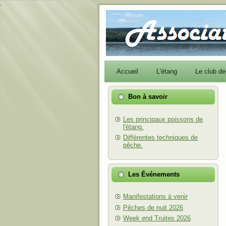
-
Accueil
L'étang
Le club d
Bon à savoir
Les principaux poissons de
l'étang.
Différentes techniques de
pêche.
Les Événements
Manifestations à venir
Pêches de nuit 2026
Week end Truites 2026