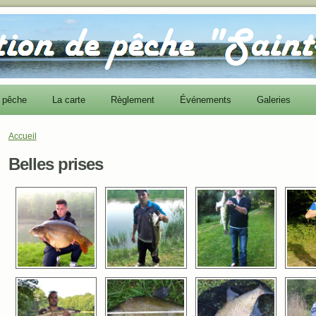
e pêche
La carte
Règlement
Événements
Galeries
Accueil
Vous êtes ici
Belles prises